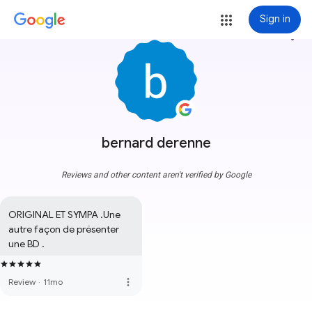
Sign in
more_vert
bernard derenne
Reviews and other content aren't verified by Google
ORIGINAL ET SYMPA .Une 
autre façon de présenter 
une BD .
more_vert
Review
·
11mo