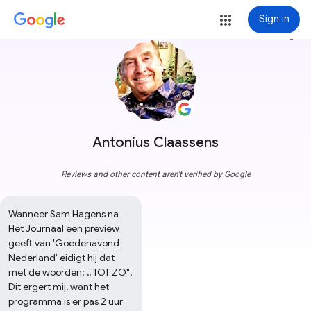
Sign in
more_vert
Antonius Claassens
Reviews and other content aren't verified by Google
Wanneer Sam Hagens na 
Het Journaal een preview 
geeft van 'Goedenavond 
Nederland' eidigt hij dat 
met de woorden: ,, TOT ZO"!

Dit ergert mij, want het 
programma is er pas 2 uur 