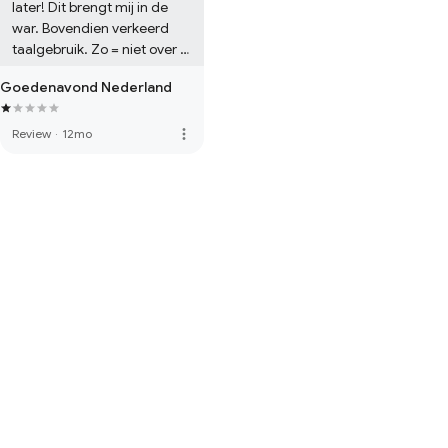
later! Dit brengt mij in de 
war. Bovendien verkeerd 
taalgebruik. Zo = niet over 2 
uur. Laat hem eindigen met 
Goedenavond Nederland
bijv. tot STRAKS.
more_vert
Review
·
12mo