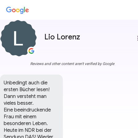
Lio Lorenz
more
Reviews and other content aren't verified by Google
Unbedingt auch die 
ersten Bücher lesen! 
Dann versteht man 
vieles besser.

Eine beeindruckende 
Frau mit einem 
besonderen Leben. 
Heute im NDR bei der 
Sendung DAS! Wieder 