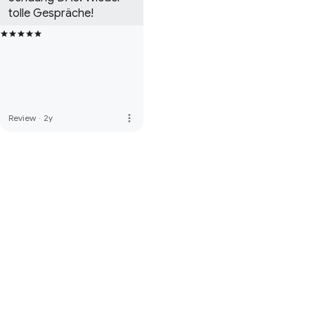
tolle Gespräche!
more_vert
Review
·
2y