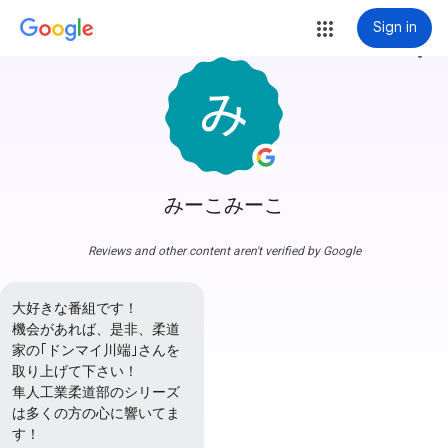
Sign in
more_vert
みーこみーこ
Reviews and other content aren't verified by Google
大好きな番組です！

機会があれば、是非、柔道
家の｢ドンマイ川端｣さんを
取り上げて下さい！

隼人工業柔道部のシリーズ
は多くの方の心に響いてま
す！