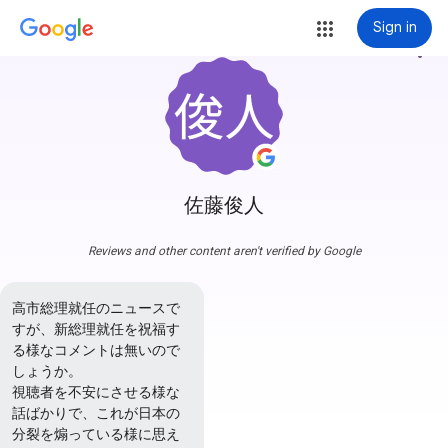
Sign in
more_vert
佐藤俊人
Reviews and other content aren't verified by Google
高市総理就任のニュースで
すが、新総理就任を祝福す
る様なコメントは無いので
しょうか。

視聴者を不安にさせる様な
話ばかりで、これが日本の
分裂を煽っている様に思え