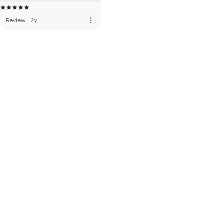
more_vert
Review
·
2y