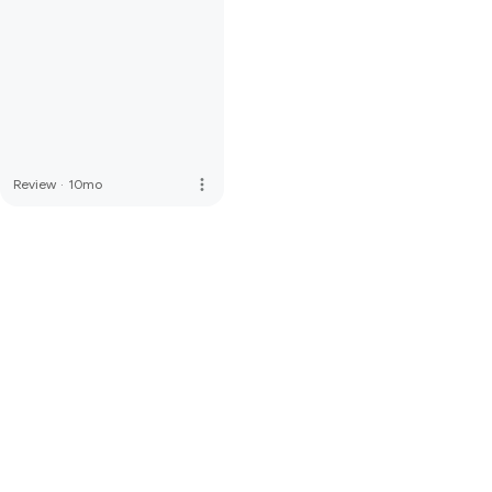
more_vert
Review
·
10mo