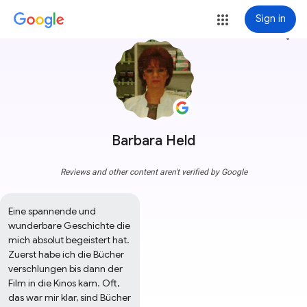
Sign in
more_vert
Barbara Held
Reviews and other content aren't verified by Google
Eine spannende und 
wunderbare Geschichte die 
mich absolut begeistert hat. 
Zuerst habe ich die Bücher 
verschlungen bis dann der 
Film in die Kinos kam. Oft, 
das war mir klar, sind Bücher 