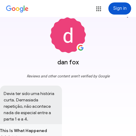
Sign in
more_vert
dan fox
Reviews and other content aren't verified by Google
Devia ter sido uma história 
curta. Demasiada 
repetição, não acontece 
nada de especial entre a 
parte 1 e a 4.
This Is What Happened