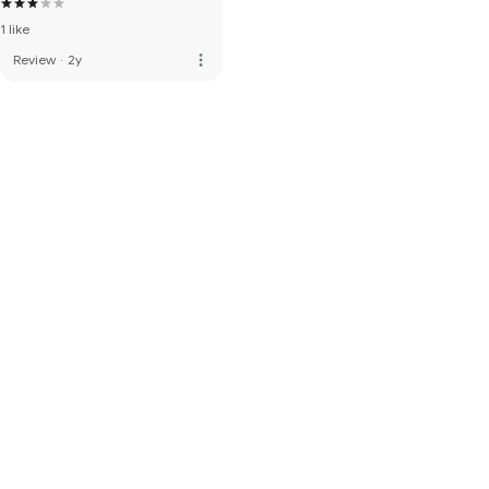
1 like
more_vert
Review
·
2y