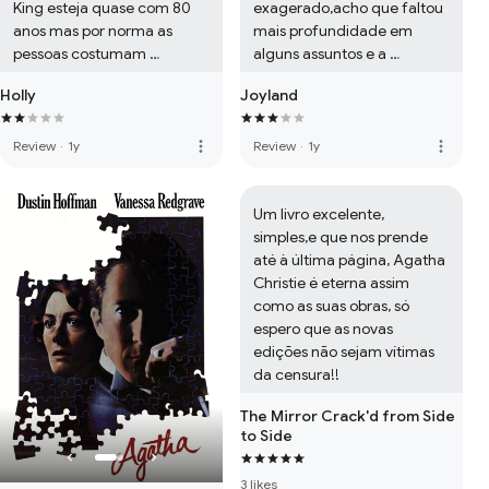
King esteja quase com 80 
exagerado,acho que faltou 
anos mas por norma as 
mais profundidade em 
pessoas costumam 
alguns assuntos e a 
progredir com a idade mas 
temática sobrenatural foi 
Holly
Joyland
no caso dos livros do King é 
relegada quase para 2 
precisamente o contrário 
plano,no geral é um bom 
,quem leu livros como 
livro que aborda alguns 
more_vert
more_vert
Review
·
1y
Review
·
1y
Misery e o Iluminado entre 
temas interessantes,mas 
muitos outros de qualidade 
mesmo assim sendo um 
que ele escreveu e vai ler 
livro de Stephen King pedia-
Um livro excelente, 
este,vai ficar com a 
se mais!
simples,e que nos prende 
sensação que ele 
até à última página, Agatha 
desaprendeu a profissão!
Christie é eterna assim 
como as suas obras, só 
espero que as novas 
edições não sejam vítimas 
da censura!!
The Mirror Crack'd from Side
to Side
3 likes