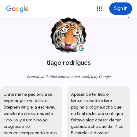
Sign in
more_vert
tiago rodrigues
Reviews and other content aren't verified by Google
Li até minha paciência se 
Apesar de ter lido o 
esgotar, já li muito livros 
livro,dissecado o livro 
Stephen King e já escreveu 
página a página,acho que 
excelente obras,mas este 
no final da leitura senti que 
livro Holly é um hino ao 
faltava algo apesar de ter 
progressismo 
gostado acho que dar 4 ou 
bacoco,compreendo que o 
5 estrelas é deveras 