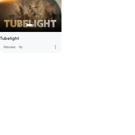
Tubelight
more_vert
Review
·
9y