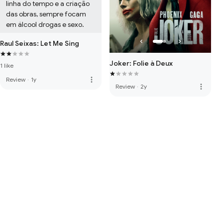
linha do tempo e a criação 
das obras, sempre focam 
em álcool drogas e sexo.
Raul Seixas: Let Me Sing
Joker: Folie à Deux
1 like
more_vert
Review
·
1y
more_vert
Review
·
2y