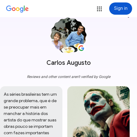
Sign in
more_vert
Carlos Augusto
Reviews and other content aren't verified by Google
As séries brasileiras tem um 
grande problema, que é de 
se preocupar mais em 
manchar a história dos 
artista do que mostrar suas 
obras pouco se importam 
com fazes importantes 