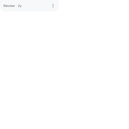
more_vert
Review
·
2y