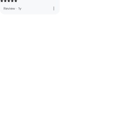
more_vert
Review
·
1y