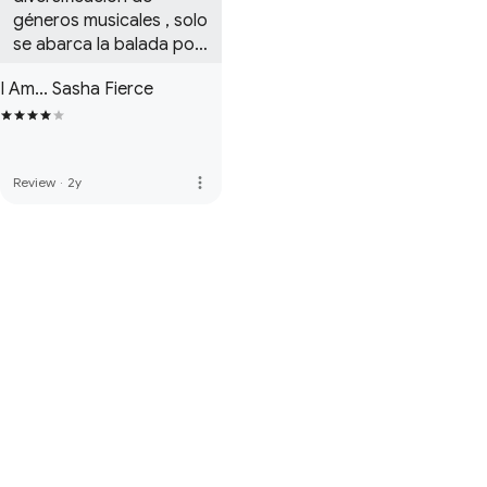
géneros musicales , solo 
se abarca la balada pop 
y el pop vocal!!! Algo 
I Am... Sasha Fierce
que no se tiene en 
cuenta a la hora de 
calificar
more_vert
Review
·
2y