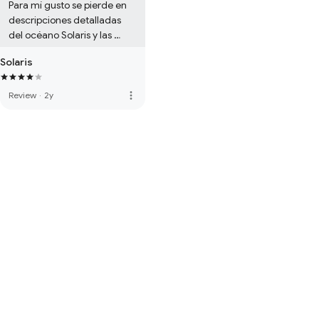
Para mí gusto se pierde en 
descripciones detalladas 
del océano Solaris y las 
investigaciones.

Solaris
Además, si has visto la 
película antes de leerlo, 
Kelvin siempre tendrá el 
more_vert
Review
·
2y
mismo rostro.