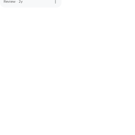
more_vert
Review
·
2y