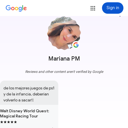
Sign in
more_vert
Mariana PM
Reviews and other content aren't verified by Google
de los mejores juegos de ps1 
y de la infancia, deberían 
volverlo a sacar!!
Walt Disney World Quest:
Magical Racing Tour