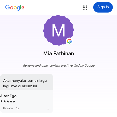
Sign in
more_vert
Mia Fatbinan
Reviews and other content aren't verified by Google
Aku menyukai semua lagu 
lagu nya di album ini
Alter Ego
more_vert
Review
·
1y