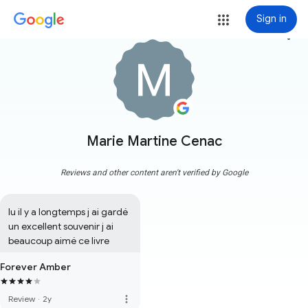
Sign in
more_vert
Marie Martine Cenac
Reviews and other content aren't verified by Google
lu il y a longtemps j ai gardé 
un excellent souvenir j ai 
beaucoup aimé ce livre
Forever Amber
more_vert
Review
·
2y