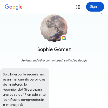
Sign in
more_vert
Sophie Gómez
Reviews and other content aren't verified by Google
Solo lo leí por la escuela, no 
es un mal cuento pero no es 
de mi interés, lo 
recomiendo? Si pero para 
una edad de 17 en adelante, 
los niños no comprenderán 
el mensaje 👍