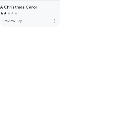
A Christmas Carol
more_vert
Review
·
3y