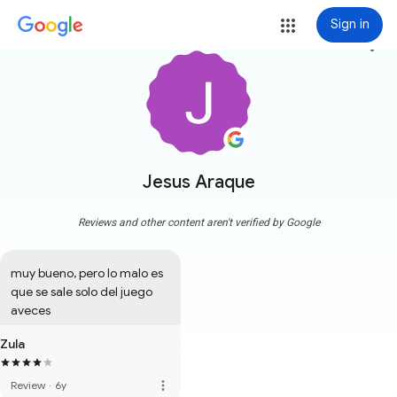
Sign in
more_vert
Jesus Araque
Reviews and other content aren't verified by Google
muy bueno, pero lo malo es 
que se sale solo del juego 
aveces
Zula
more_vert
Review
·
6y