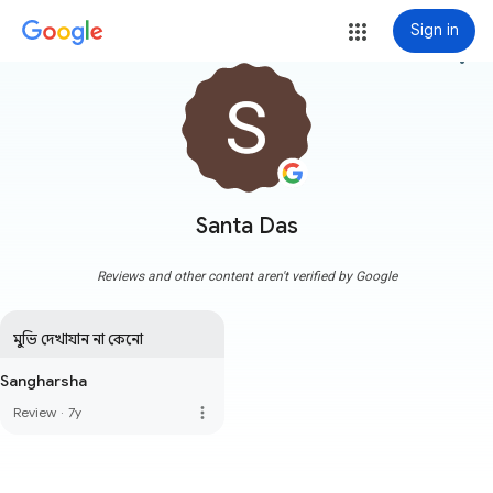
Sign in
more_vert
Santa Das
Reviews and other content aren't verified by Google
মুভি দেখাযান না কেনো
Sangharsha
more_vert
Review
·
7y