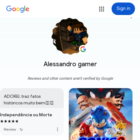
Sign in
more_vert
Alessandro gamer
Reviews and other content aren't verified by Google
ADOREI, traz fatos 
históricos muito bem👏👏
Independência ou Morte
more_vert
Review
·
1y