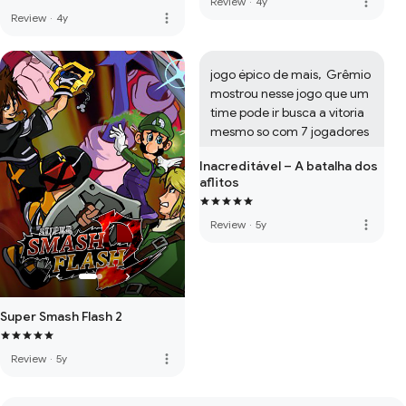
more_vert
Review
·
4y
more_vert
Review
·
4y
jogo épico de mais,  Grêmio 
mostrou nesse jogo que um 
time pode ir busca a vitoria 
mesmo so com 7 jogadores
Inacreditável – A batalha dos
aflitos
more_vert
Review
·
5y
Super Smash Flash 2
more_vert
Review
·
5y