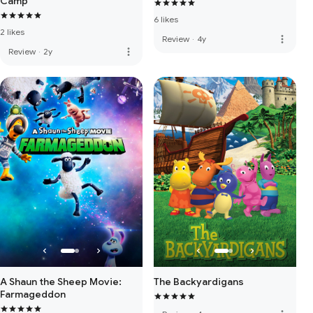
Camp
6 likes
2 likes
more_vert
Review
·
4y
more_vert
Review
·
2y
A Shaun the Sheep Movie:
The Backyardigans
Farmageddon