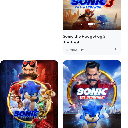
Sonic the Hedgehog 3
more_vert
Review
·
1y