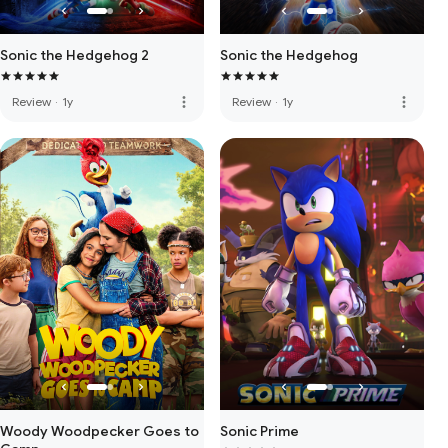
Sonic the Hedgehog 2
Sonic the Hedgehog
more_vert
more_vert
Review
·
1y
Review
·
1y
Woody Woodpecker Goes to
Sonic Prime