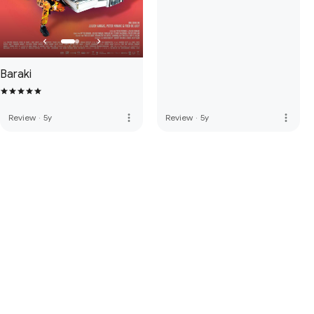
Baraki
more_vert
more_vert
Review
·
5y
Review
·
5y