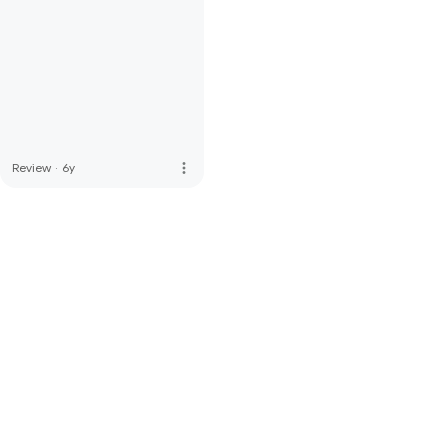
more_vert
Review
·
6y