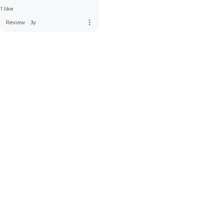
1 like
more_vert
Review
·
3y