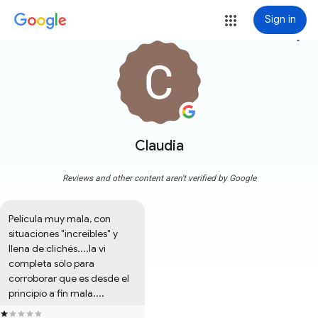
Sign in
more_vert
Claudia
Reviews and other content aren't verified by Google
Película muy mala, con 
situaciones "increíbles" y 
llena de clichés....la vi 
completa sólo para 
corroborar que es desde el 
principio a fin mala....