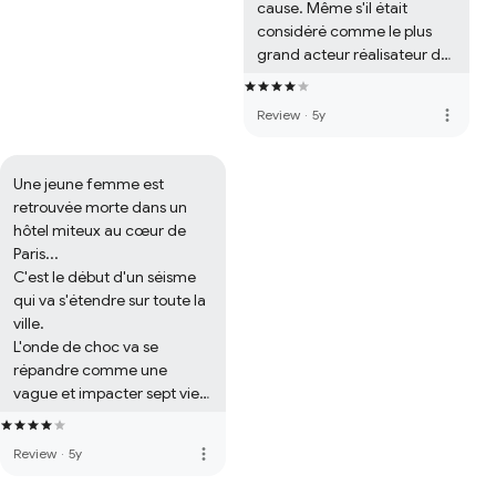
cause. Même s'il était 
considéré comme le plus 
grand acteur réalisateur de 
son temps, il a été accusé 
d'avoir tué une femme lors 
more_vert
Review
·
5y
d'une soirée un peu trop 
arrosée. Il aura fallu trois 
procès pour qu'il soit 
Une jeune femme est 
totalement blanchi. Blanchi 
retrouvée morte dans un 
aux yeux de la justice mais 
hôtel miteux au cœur de 
totalement lâché par 
Paris...

Hollywood en dehors de son 
C'est le début d'un séisme 
ami de toujours Buster 
qui va s'étendre sur toute la 
Keaton.

ville.

~

L'onde de choc va se 
Le cinéma américain est 
répandre comme une 
toujours surprenant mais 
vague et impacter sept vies.

pas toujours dans le bon 
Une star du rap,  un 
sens du terme. L'association 
médecin, un sans-papiers, 
des réalisateurs et des 
more_vert
Review
·
5y
une petite frappe, une mule, 
producteurs a édicté des 
un dealer, un flic à la dérive, 