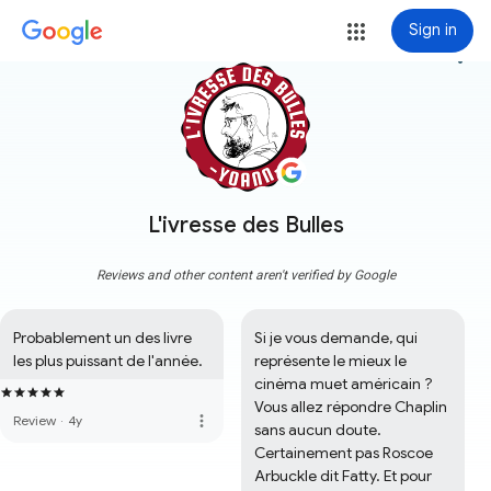
Sign in
more_vert
L'ivresse des Bulles
Reviews and other content aren't verified by Google
Probablement un des livre 
Si je vous demande, qui 
les plus puissant de l'année.
représente le mieux le 
cinéma muet américain ? 
Vous allez répondre Chaplin 
more_vert
Review
·
4y
sans aucun doute. 
Certainement pas Roscoe 
Arbuckle dit Fatty. Et pour 