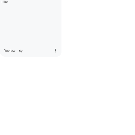
1 like
more_vert
Review
·
6y