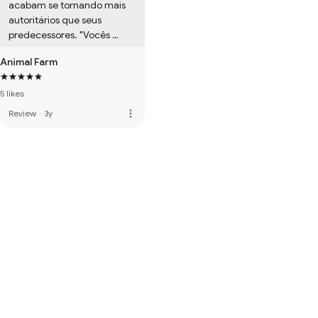
acabam se tornando mais 
autoritários que seus 
predecessores. "Vocês 
podem odiar o ditador, mas 
Animal Farm
alguma coisa muito pior vai 
preencher o vazio se 
5 likes
depuserem ele".
more_vert
Review
·
3y