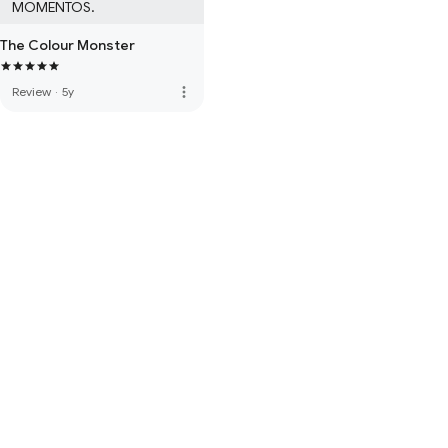
MOMENTOS.
The Colour Monster
more_vert
Review
·
5y