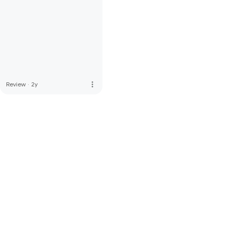
more_vert
Review
·
2y