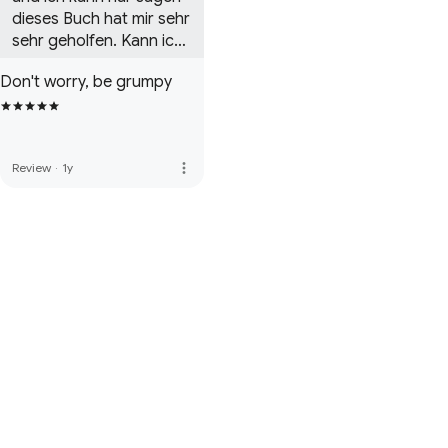
dieses Buch hat mir sehr 
sehr geholfen. Kann ich 
nur weiterempfehlen top 
Don't worry, be grumpy
eins der besten 
motivierenden Bücher
more_vert
Review
·
1y