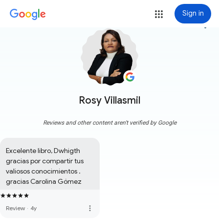
Sign in
more_vert
Rosy Villasmil
Reviews and other content aren't verified by Google
Excelente libro, Dwhigth 
gracias por compartir tus 
valiosos conocimientos . 
gracias Carolina Gómez
more_vert
Review
·
4y