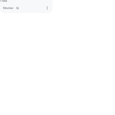
1 like
more_vert
Review
·
3y