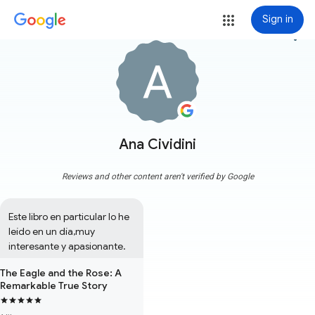
Sign in
more_vert
Ana Cividini
Reviews and other content aren't verified by Google
Este libro en particular lo he 
leído en un día,muy 
interesante y apasionante.
The Eagle and the Rose: A
Remarkable True Story