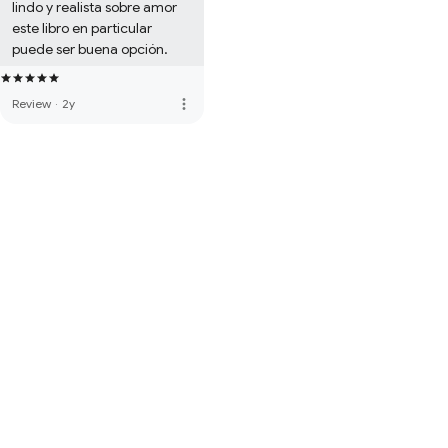
lindo y realista sobre amor 
este libro en particular 
puede ser buena opción.
more_vert
Review
·
2y