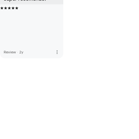
more_vert
Review
·
2y