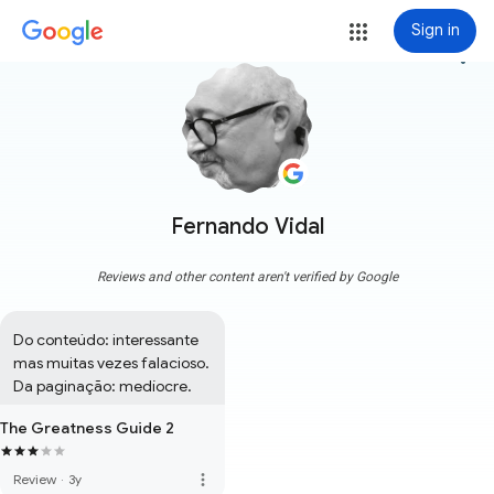
Sign in
more_vert
Fernando Vidal
Reviews and other content aren't verified by Google
Do conteúdo: interessante 
mas muitas vezes falacioso.

Da paginação: medíocre.
The Greatness Guide 2
more_vert
Review
·
3y