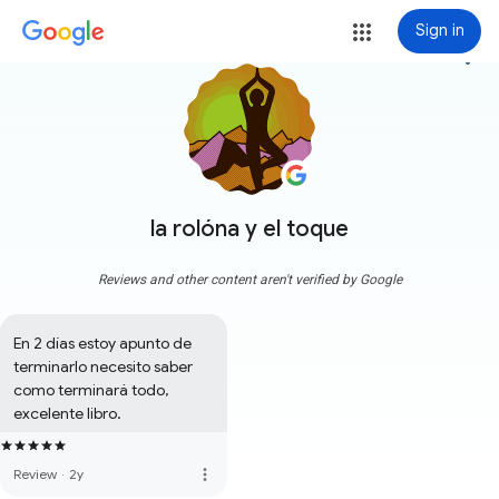
Sign in
more_vert
la rolóna y el toque
Reviews and other content aren't verified by Google
En 2 días estoy apunto de 
terminarlo necesito saber 
como terminará todo, 
excelente libro.
more_vert
Review
·
2y