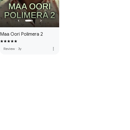
Maa Oori Polimera 2
more_vert
Review
·
3y