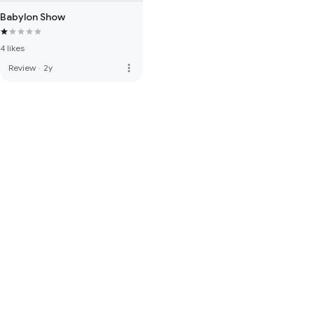
Babylon Show
4 likes
more_vert
Review
·
2y