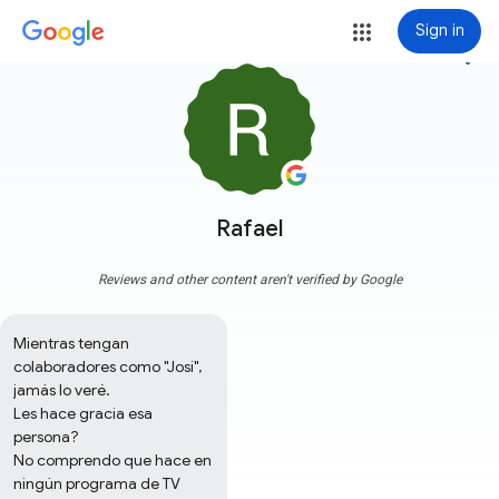
Sign in
more_vert
Rafael
Reviews and other content aren't verified by Google
Mientras tengan 
colaboradores como "Josi", 
jamás lo veré.

Les hace gracia esa 
persona?

No comprendo que hace en 
ningún programa de TV