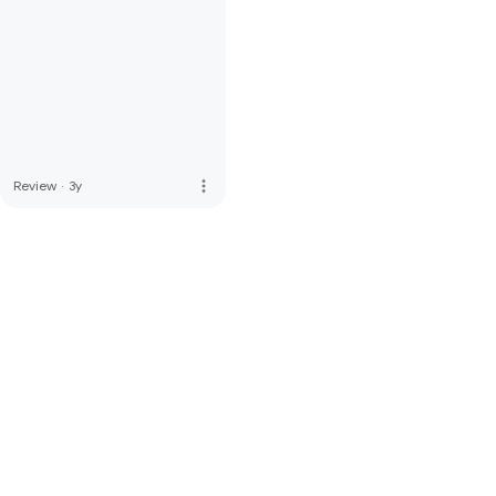
more_vert
Review
·
3y