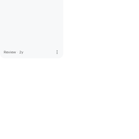
more_vert
Review
·
2y