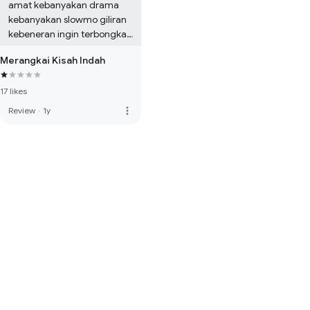
amat kebanyakan drama 
kebanyakan slowmo giliran 
kebeneran ingin terbongkar 
adaaa aja halangan nya.se 
Merangkai Kisah Indah
olah olah tuhan ga 
ngebantu yg benar
17 likes
more_vert
Review
·
1y