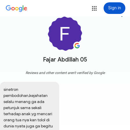
Sign in
more_vert
Fajar Abdillah 05
Reviews and other content aren't verified by Google
sinetron 
pembodohan,kejahatan 
selalu menang ga ada 
petunjuk sama sekali 
terhadap anak yg mencari 
orang tua nya kan tolol di 
dunia nyata juga ga begitu 