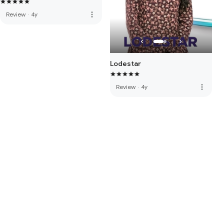
more_vert
Review
·
4y
Lodestar
more_vert
Review
·
4y