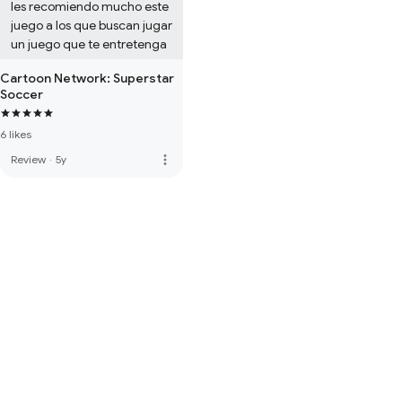
les recomiendo mucho este 
juego a los que buscan jugar 
un juego que te entretenga
Cartoon Network: Superstar
Soccer
6 likes
more_vert
Review
·
5y