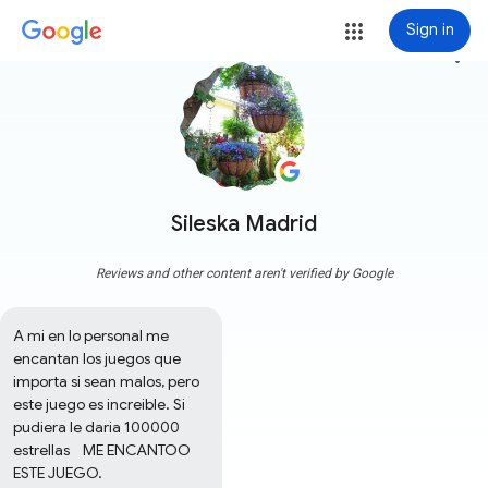
Sign in
more_vert
Sileska Madrid
Reviews and other content aren't verified by Google
A mi en lo personal me 
encantan los juegos que 
importa si sean malos, pero 
este juego es increible. Si 
pudiera le daria 100000 
estrellas    ME ENCANTOO 
ESTE JUEGO.
