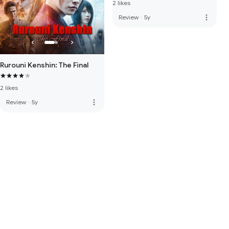
2 likes
more_vert
Review
·
5y
Rurouni Kenshin: The Final
2 likes
more_vert
Review
·
5y