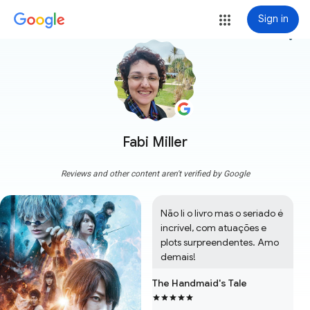
Sign in
more_vert
Fabi Miller
Reviews and other content aren't verified by Google
Não li o livro mas o seriado é 
incrível, com atuações e 
plots surpreendentes. Amo 
demais!
The Handmaid's Tale