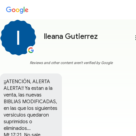
Ileana Gutierrez
more
Reviews and other content aren't verified by Google
¡¡ATENCIÓN, ALERTA 
ALERTA!! Ya estan a la 
venta, las nuevas 
BIBLIAS MODIFICADAS, 
en las que los siguientes  
versículos quedaron 
suprimidos o  
eliminados...             

Mt.17:21. No sale.
