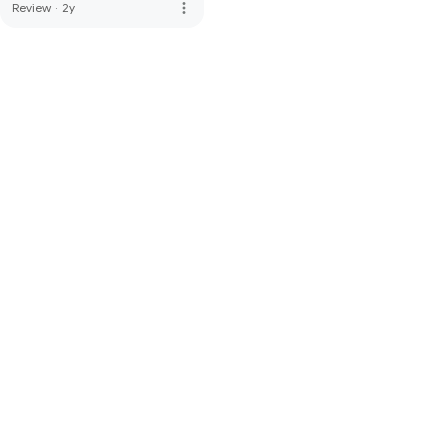
more_vert
Review
·
2y