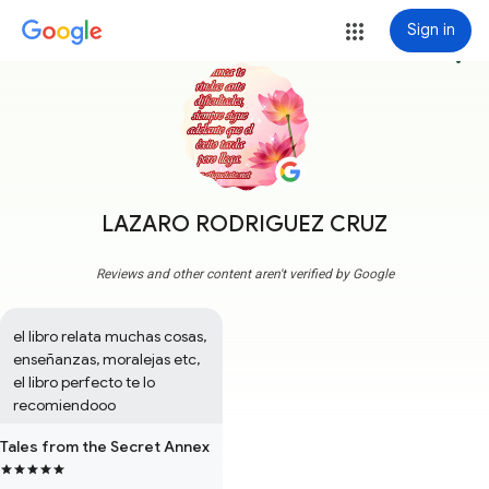
Sign in
more_vert
LAZARO RODRIGUEZ CRUZ
Reviews and other content aren't verified by Google
el libro relata muchas cosas, 
enseñanzas, moralejas etc, 
el libro perfecto te lo 
recomiendooo
Tales from the Secret Annex