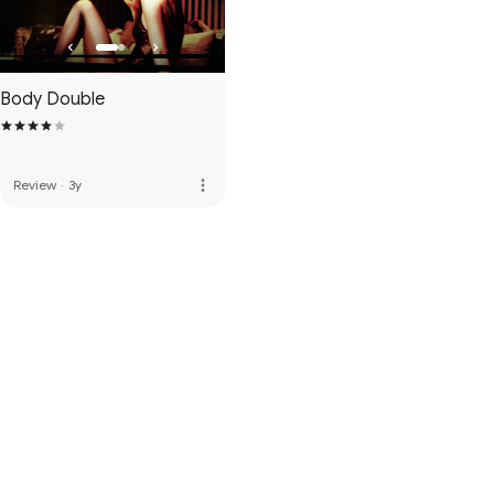
Body Double
more_vert
Review
·
3y