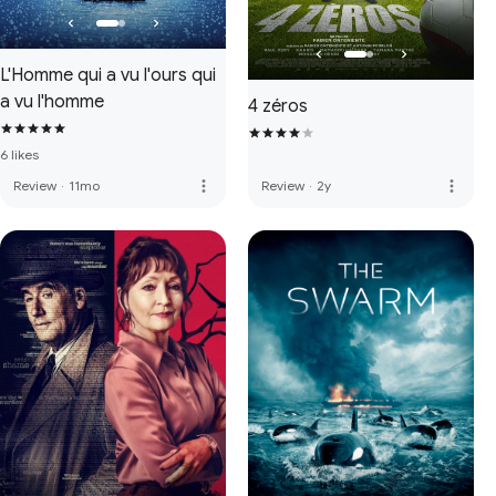
L'Homme qui a vu l'ours qui
a vu l'homme
4 zéros
6 likes
more_vert
more_vert
Review
·
11mo
Review
·
2y