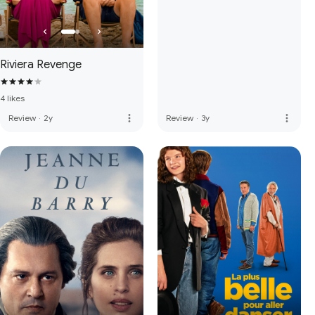
Riviera Revenge
4 likes
more_vert
more_vert
Review
·
2y
Review
·
3y