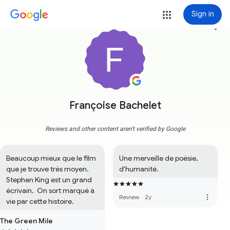
Sign in
more_vert
Françoise Bachelet
Reviews and other content aren't verified by Google
Beaucoup mieux que le film 
Une merveille de poésie, 
que je trouve très moyen. 
d'humanité.
Stephen King est un grand 
écrivain.  On sort marqué à 
more_vert
Review
·
2y
vie par cette histoire.
The Green Mile