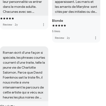
leur personnalité va entrer 
apparaissent. Les maris et 
dans le monde adulte. 
les amants de Maryline  sont 
Chacunes avec ses 
cités par des initiales ou des 
blessures et ses doutes va 
surnoms. Tout le subtil est là. 
Blonde
suivre son chemin,  tout en 
Nous entrons dans la vie de 
more_vert
Review
·
2y
veillant les unes sur les 
Norma Jean et nous 
autres sans jamais porter de 
5 likes
assistons en spectateur à sa 
jugements quant à ses 
transformation en Maryline. 
more_vert
Review
·
2y
choix. La condition féminine 
Deux mondes, deux 
prend tout son sens dans ce 
personnalités. Nous suivons 
livre et chaques femmes 
la jeune Norma Jean, 
Roman écrit d'une façon si 
peut se retrouver dans Bree, 
l'autrice nous invite à la 
spéciale, les phrases courtes 
Célia, Sally et April.
rencontrer, et nous suivons 
courrent d'une traite, telle la 
Maryline Monroe que nous 
jeune vie de Charlotte 
connaissons grâce à ses 
Salomon. Parce que David 
films, ses amours. Mais, 
Foenkinos sait la triste fin, il 
l'autrice nous fait rencontrer 
nous invite à vivre 
bien plus que Maryline 
intensément le parcours de 
Monroe en fait, elle n'était 
cette artiste qui a vécu aux 
pas qu'une jolie blonde, un 
heures les plus noires de 
sex symbole.....elle était 
notre histoire.